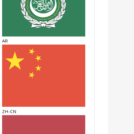
AR
ZH-CN