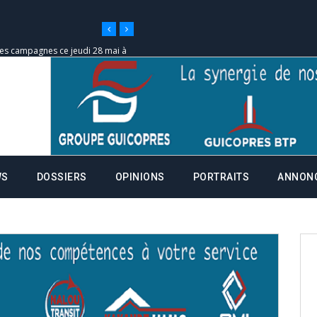
 des campagnes ce jeudi 28 mai à
nce de la fiche de procuration
Commissions Administratives de
tation de serment et à une
WS
DOSSIERS
OPINIONS
PORTRAITS
ANNON
entants aux CACV (centralisation
it des cartes d’électeurs possible
os informations à transmettre