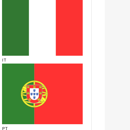
IT
PT