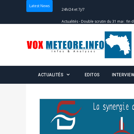
Latest News
Actualités
-
Double scrutin du 31 mai : fin
minuit
Actualités
-
Communiqué relatif à la délivra
Politique
-
Convocation des membres des 
Centralisation des Votes (CACV) à une pres
formation
ACTUALITÉS
EDITOS
INTERVIE
Politique
-
Candidats : désignez vos représ
des votes) avant le 16 mai à 16h
Politique
-
Double scrutin du 31 mai : retra
du 16 au 31 mai 2026
Politique
-
Délégués de bureaux de vote : v