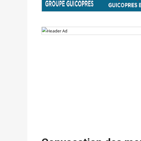
avant le 16 mai 2026 à 16h
Politique
-
Proclamation des résultats glob
statistiques des législatives et communales 
Politique
-
Suite de la publication des résul
ce 03 juin à 14h
Politique
-
Suite de la publication des résul
– mardi 02 juin à 17h
Politique
-
Scrutins : la DGE active un centr
24h/24 et 7j/7