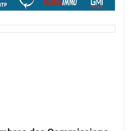
aux provisoires et des
: ce 4 juin à 18h
tats partiels des élections de mai
tats partiels des élections de mai
e d’appel, joignable au 105, ouvert