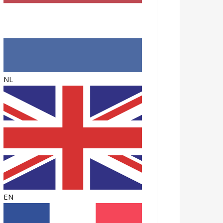
NL
EN