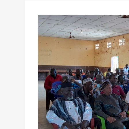
Politique
-
Double scrutin du 31 mai : retra
du 16 au 31 mai 2026
Politique
-
Délégués de bureaux de vote : v
avant le 16 mai 2026 à 16h
Politique
-
Proclamation des résultats glob
statistiques des législatives et communales 
Politique
-
Suite de la publication des résul
ce 03 juin à 14h