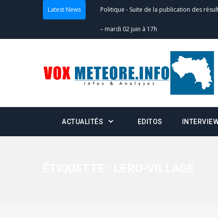
– mardi 02 juin à 17h
Latest News
Politique
-
Scrutins : la DGE active un centr
24h/24 et 7j/7
Actualités
-
Double scrutin du 31 mai : fin
minuit
Actualités
-
Communiqué relatif à la délivra
ACTUALITÉS
EDITOS
INTERVIE
Politique
-
Convocation des membres des 
Centralisation des Votes (CACV) à une pres
formation
ÉTIQUETTE :
LERO-VILLAGE
Politique
-
Candidats : désignez vos représ
des votes) avant le 16 mai à 16h