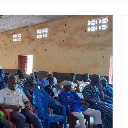
it des cartes d’électeurs possible
os informations à transmettre
aux provisoires et des
: ce 4 juin à 18h
tats partiels des élections de mai