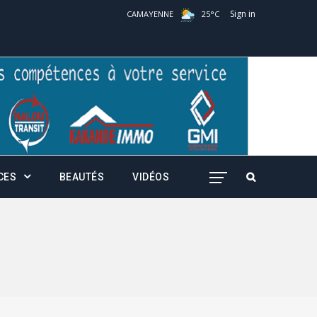
Sign in
CAMAYENNE
25
°
C
CES
BEAUTÉS
VIDÉOS