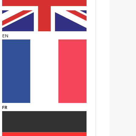
EN
FR