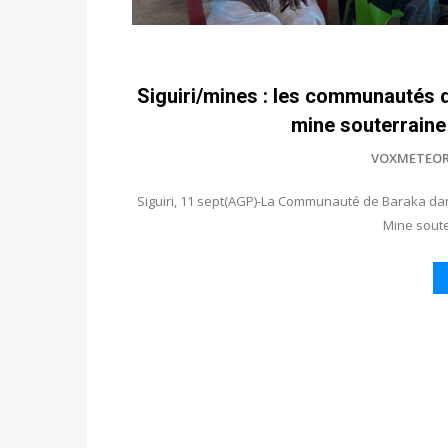
Siguiri/mines : les communautés d
mine souterraine
VOXMETEOR
Siguiri, 11 sept(AGP)-La Communauté de Baraka dans
Mine soute