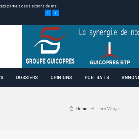
e d’appel, joignable au 105, ouvert
 des campagnes ce jeudi 28 mai à
nce de la fiche de procuration
WS
DOSSIERS
OPINIONS
PORTRAITS
ANNON
Commissions Administratives de
tation de serment et à une
Home
Lero-Village
entants aux CACV (centralisation