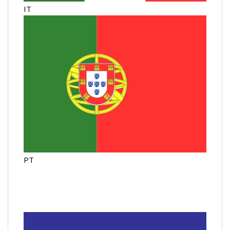
IT
PT