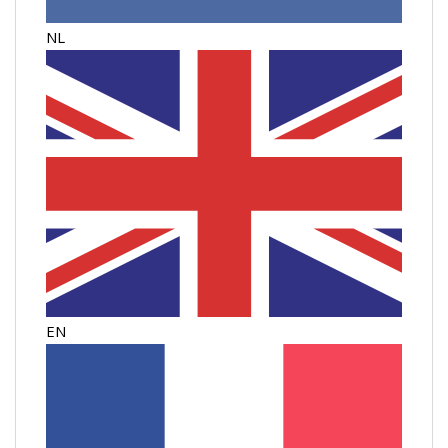
NL
EN