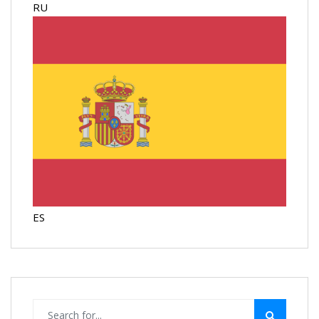
RU
ES