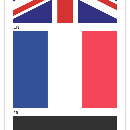
EN
FR