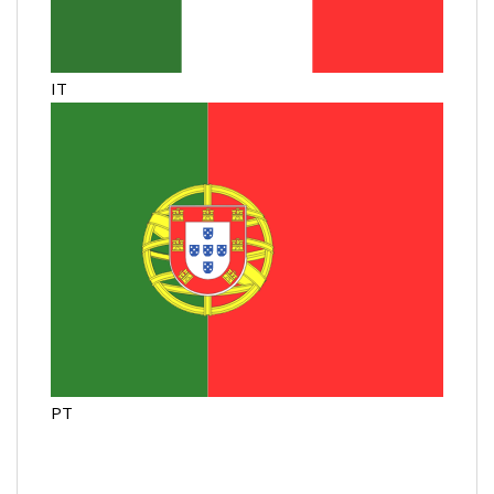
IT
PT