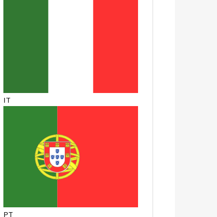
IT
PT