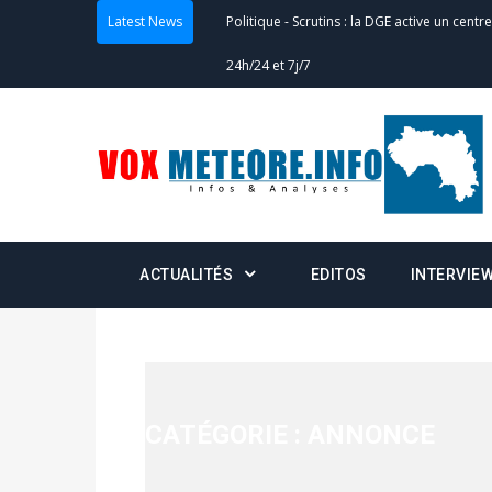
Latest News
Politique
-
Scrutins : la DGE active un centr
24h/24 et 7j/7
Actualités
-
Double scrutin du 31 mai : fin
minuit
Actualités
-
Communiqué relatif à la délivra
Politique
-
Convocation des membres des 
ACTUALITÉS
EDITOS
INTERVIE
Centralisation des Votes (CACV) à une pres
formation
Politique
-
Candidats : désignez vos représ
des votes) avant le 16 mai à 16h
CATÉGORIE :
ANNONCE
Politique
-
Double scrutin du 31 mai : retra