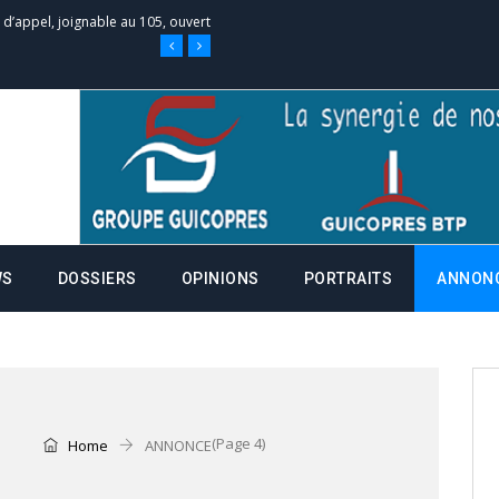
e d’appel, joignable au 105, ouvert
 des campagnes ce jeudi 28 mai à
nce de la fiche de procuration
Commissions Administratives de
WS
DOSSIERS
OPINIONS
PORTRAITS
ANNON
tation de serment et à une
entants aux CACV (centralisation
(Page 4)
Home
ANNONCE
it des cartes d’électeurs possible