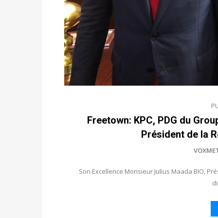
P
Freetown: KPC, PDG du Group
Président de la 
VOXME
Son Excellence Monsieur Julius Maada BIO, Pré
d