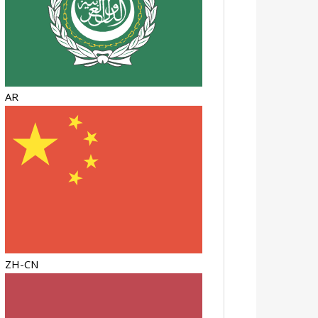
AR
ZH-CN