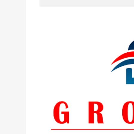
du 16 au 31 mai 2026
Politique
-
Délégués de bureaux de vote : v
avant le 16 mai 2026 à 16h
Politique
-
Proclamation des résultats glob
statistiques des législatives et communales 
Politique
-
Suite de la publication des résul
ce 03 juin à 14h
Politique
-
Suite de la publication des résul
– mardi 02 juin à 17h