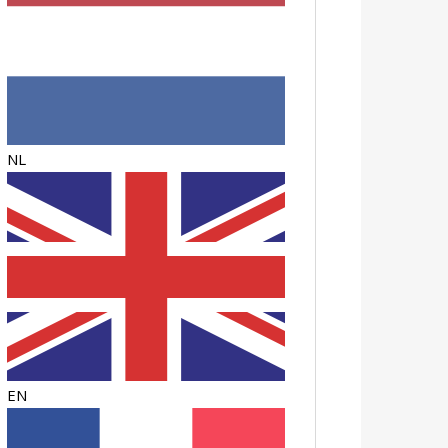
NL
EN