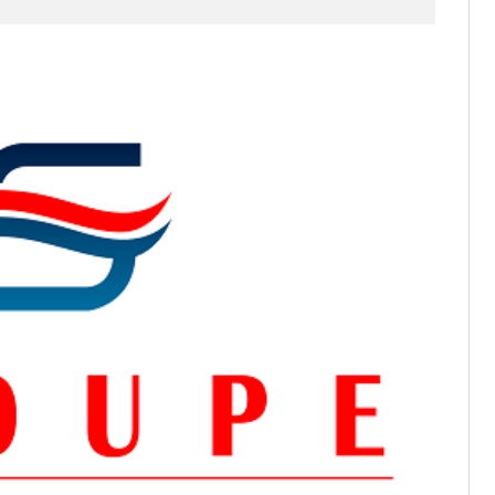
os informations à transmettre
aux provisoires et des
: ce 4 juin à 18h
tats partiels des élections de mai
tats partiels des élections de mai