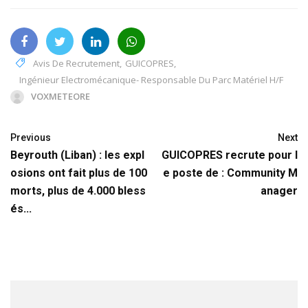
Avis De Recrutement
,
GUICOPRES
,
Ingénieur Electromécanique- Responsable Du Parc Matériel H/F
VOXMETEORE
Previous
Next
Beyrouth (Liban) : les expl
GUICOPRES recrute pour l
osions ont fait plus de 100
e poste de : Community M
morts, plus de 4.000 bless
anager
és...