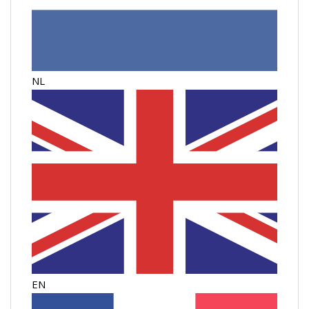
NL
EN