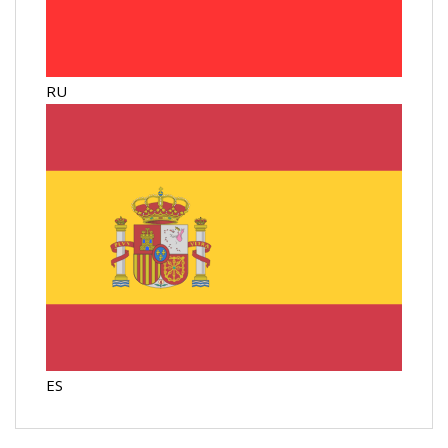
RU
ES