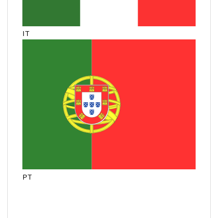
IT
PT