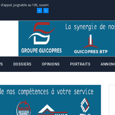
e d’appel, joignable au 105, ouvert
 des campagnes ce jeudi 28 mai à
nce de la fiche de procuration
Commissions Administratives de
tation de serment et à une
WS
DOSSIERS
OPINIONS
PORTRAITS
ANNON
entants aux CACV (centralisation
it des cartes d’électeurs possible