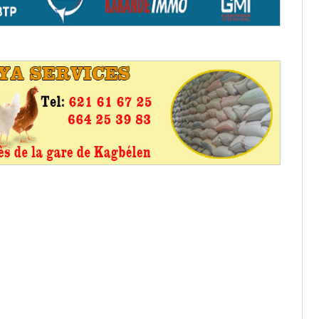
os informations à transmettre
aux provisoires et des
: ce 4 juin à 18h
tats partiels des élections de mai
tats partiels des élections de mai