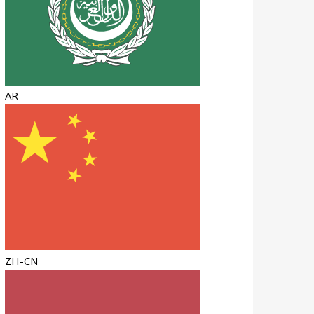
AR
ZH-CN