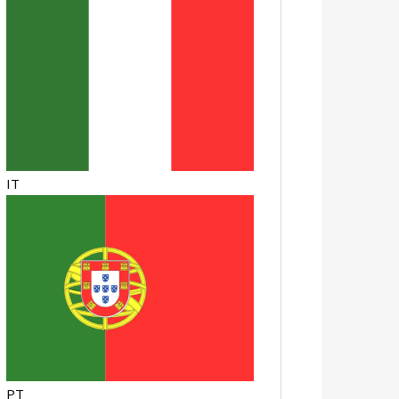
IT
PT