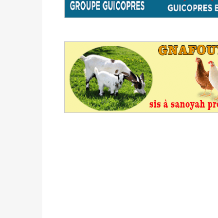
Politique
-
Délégués de bureaux de vote : v
avant le 16 mai 2026 à 16h
Politique
-
Proclamation des résultats glob
statistiques des législatives et communales 
Politique
-
Suite de la publication des résul
ce 03 juin à 14h
Politique
-
Suite de la publication des résul
– mardi 02 juin à 17h