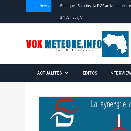
Politique
-
Scrutins : la DGE active un centr
Latest News
24h/24 et 7j/7
Actualités
-
Double scrutin du 31 mai : fin
minuit
Actualités
-
Communiqué relatif à la délivra
Politique
-
Convocation des membres des 
Centralisation des Votes (CACV) à une pres
ACTUALITÉS
EDITOS
INTERVIE
formation
Politique
-
Candidats : désignez vos représ
des votes) avant le 16 mai à 16h
Politique
-
Double scrutin du 31 mai : retra
du 16 au 31 mai 2026