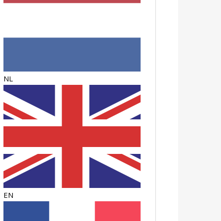
NL
EN