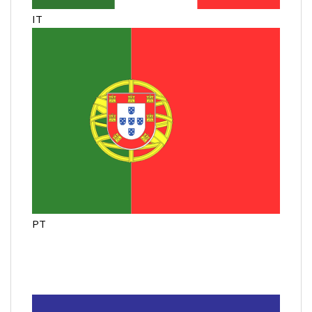
IT
PT