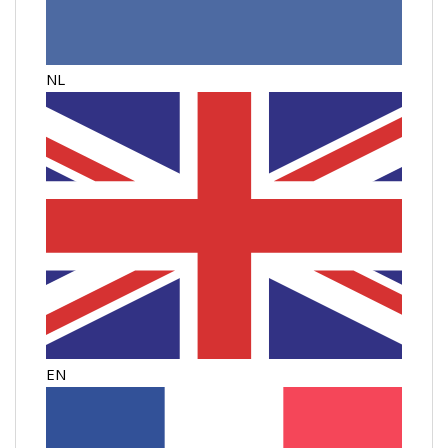
NL
EN