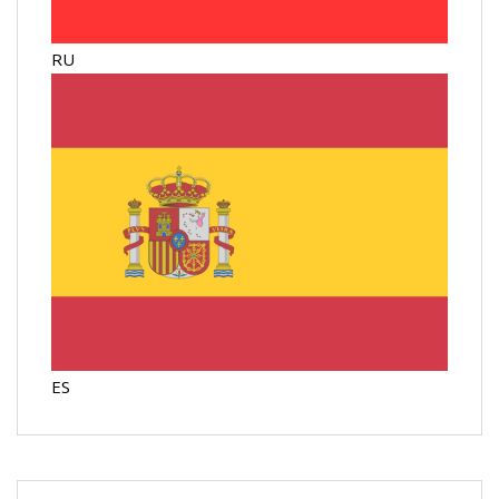
RU
ES