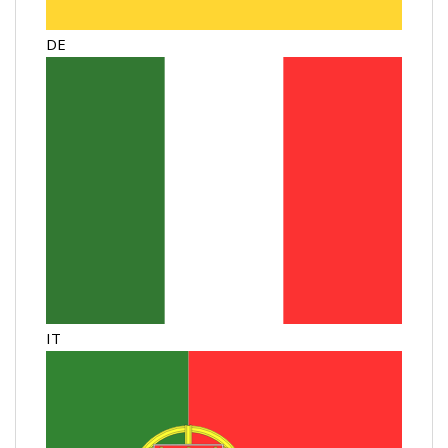
DE
IT