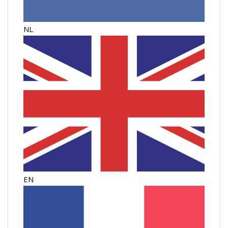
NL
EN