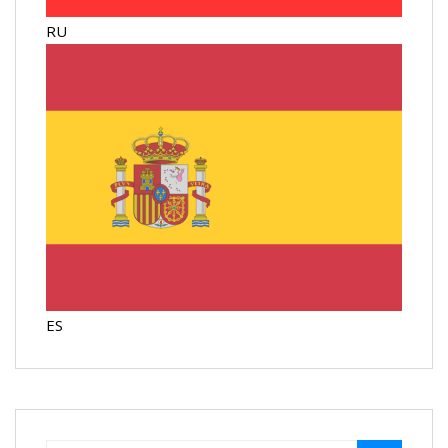
RU
ES