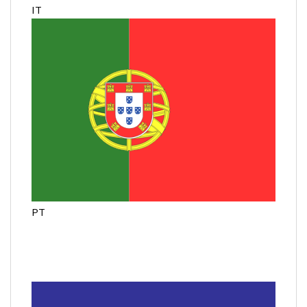
IT
PT