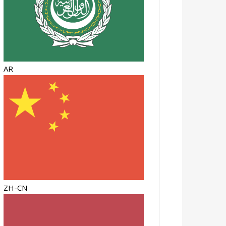
AR
ZH-CN