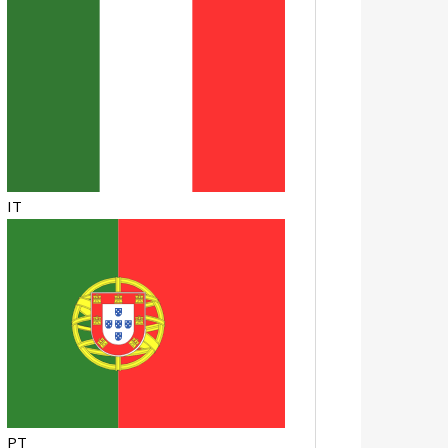
IT
PT