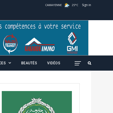
Sign in
CAMAYENNE
25
°
C
CES
BEAUTÉS
VIDÉOS