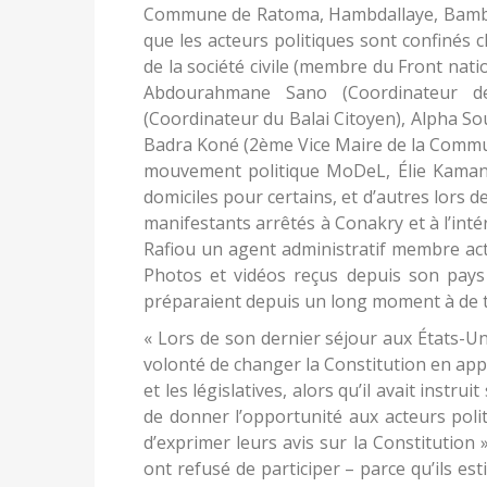
Commune de Ratoma, Hambdallaye, Bambéto
que les acteurs politiques sont confinés c
de la société civile (membre du Front nat
Abdourahmane Sano (Coordinateur 
(Coordinateur du Balai Citoyen), Alpha S
Badra Koné (2ème Vice Maire de la Commun
mouvement politique MoDeL, Élie Kamano 
domiciles pour certains, et d’autres lors 
manifestants arrêtés à Conakry et à l’inté
Rafiou un agent administratif membre acti
Photos et vidéos reçus depuis son pays 
préparaient depuis un long moment à de te
« Lors de son dernier séjour aux États-Uni
volonté de changer la Constitution en app
et les législatives, alors qu’il avait instr
de donner l’opportunité aux acteurs politi
d’exprimer leurs avis sur la Constitution »
ont refusé de participer – parce qu’ils est