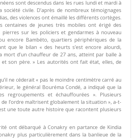
uinéens sont descendus dans les rues lundi et mardi à
e la société civile. D’après de nombreux témoignages
as, des violences ont émaillé les différents cortèges.
s centaines de jeunes très mobiles ont érigé des
s pierres sur les policiers et gendarmes à nouveau
u encore Bambéto, quartiers périphériques de la
tant que le bilan « des heurts s’est encore alourdi,
a mort d’un chauffeur de 27 ans, atteint par balle à
 et son père. » Les autorités ont fait état, elles, de
u’il ne céderait « pas le moindre centimètre carré au
ntérieur, le général Bouréma Condé, a indiqué que la
ques regroupements et échauffourées ». Plusieurs
de l’ordre maîtrisent globalement la situation », a-t-
est une toute autre histoire que racontent plusieurs
rité ont débarqué à Conakry en partance de Kindia
onakry plus particulièrement dans la banlieue de la