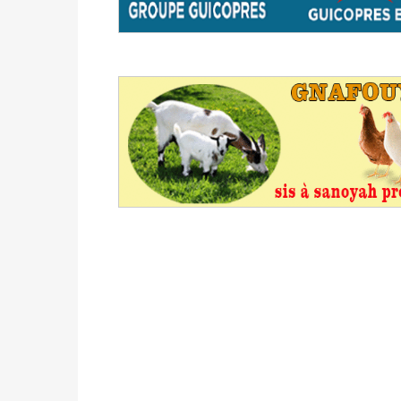
avant le 16 mai 2026 à 16h
Politique
-
Proclamation des résultats glob
statistiques des législatives et communales 
Politique
-
Suite de la publication des résul
ce 03 juin à 14h
Politique
-
Suite de la publication des résul
– mardi 02 juin à 17h