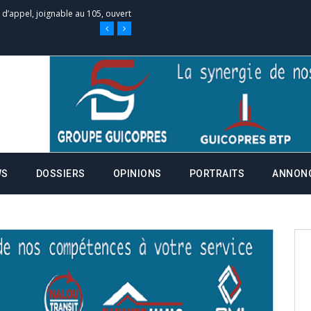
 des campagnes ce jeudi 28 mai à
nce de la fiche de procuration
Commissions Administratives de
tation de serment et à une
WS
DOSSIERS
OPINIONS
PORTRAITS
ANNON
entants aux CACV (centralisation
it des cartes d’électeurs possible
os informations à transmettre