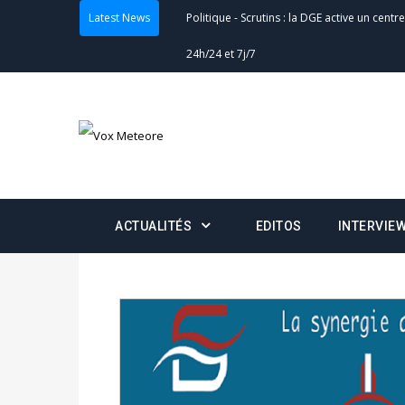
24h/24 et 7j/7
Latest News
Actualités
-
Double scrutin du 31 mai : fin
minuit
Actualités
-
Communiqué relatif à la délivra
Politique
-
Convocation des membres des 
Centralisation des Votes (CACV) à une pres
formation
ACTUALITÉS
EDITOS
INTERVIE
Politique
-
Candidats : désignez vos représ
des votes) avant le 16 mai à 16h
Politique
-
Double scrutin du 31 mai : retra
du 16 au 31 mai 2026
Politique
-
Délégués de bureaux de vote : v