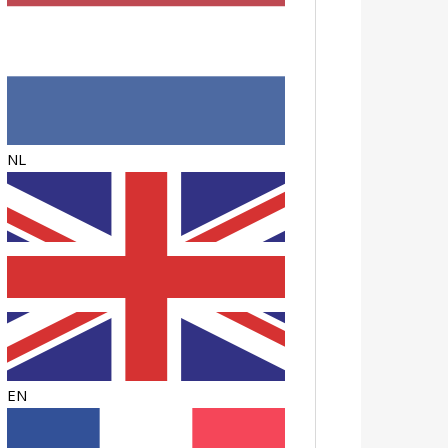
NL
EN