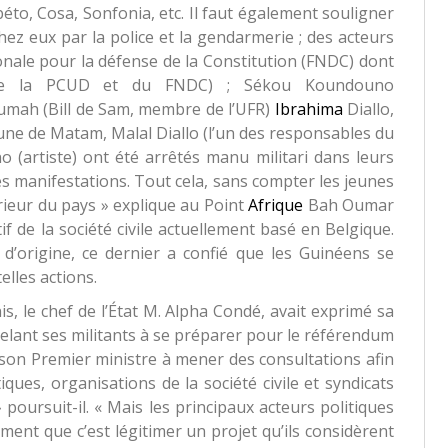
, Cosa, Sonfonia, etc. Il faut également souligner
hez eux par la police et la gendarmerie ; des acteurs
ionale pour la défense de la Constitution (FNDC) dont
de la PCUD et du FNDC) ; Sékou Koundouno
oumah (Bill de Sam, membre de l’UFR)
Ibrahima
Diallo,
e de Matam, Malal Diallo (l’un des responsables du
(artiste) ont été arrêtés manu militari dans leurs
des manifestations. Tout cela, sans compter les jeunes
rieur du pays » explique au Point
Afrique
Bah Oumar
f de la société civile actuellement basé en Belgique.
d’origine, ce dernier a confié que les Guinéens se
lles actions.
s, le chef de l’État M. Alpha Condé, avait exprimé sa
elant ses militants à se préparer pour le référendum
uit son Premier ministre à mener des consultations afin
ques, organisations de la société civile et syndicats
 poursuit-il. « Mais les principaux acteurs politiques
iment que c’est légitimer un projet qu’ils considèrent