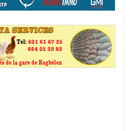
aux provisoires et des
: ce 4 juin à 18h
tats partiels des élections de mai
tats partiels des élections de mai