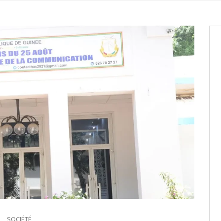
os informations à transmettre
aux provisoires et des
: ce 4 juin à 18h
tats partiels des élections de mai
tats partiels des élections de mai
SOCIÉTÉ