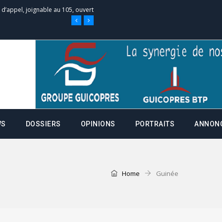
e d’appel, joignable au 105, ouvert
 des campagnes ce jeudi 28 mai à
nce de la fiche de procuration
Commissions Administratives de
WS
DOSSIERS
OPINIONS
PORTRAITS
ANNON
tation de serment et à une
entants aux CACV (centralisation
Home
Guinée
it des cartes d’électeurs possible