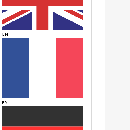
EN
FR