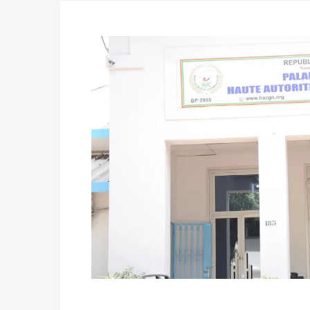
du 16 au 31 mai 2026
Politique
-
Délégués de bureaux de vote : v
avant le 16 mai 2026 à 16h
Politique
-
Proclamation des résultats glob
statistiques des législatives et communales 
Politique
-
Suite de la publication des résul
ce 03 juin à 14h
Politique
-
Suite de la publication des résul
– mardi 02 juin à 17h