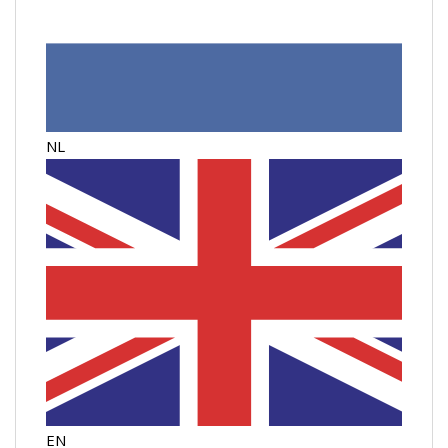
NL
EN