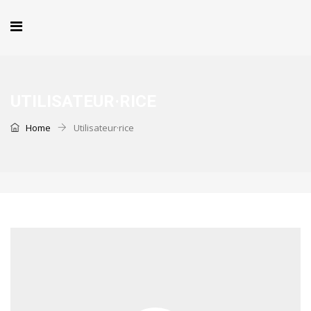
UTILISATEUR·RICE
Home
Utilisateur·rice