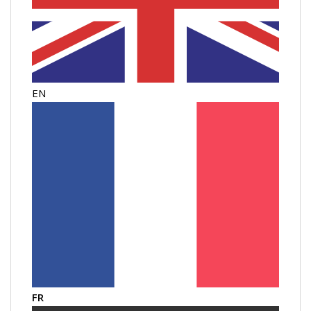
EN
FR