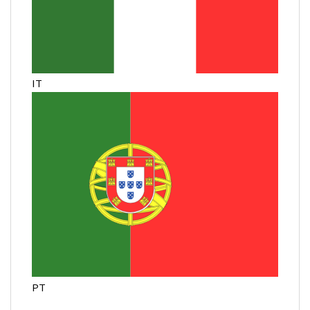
IT
PT