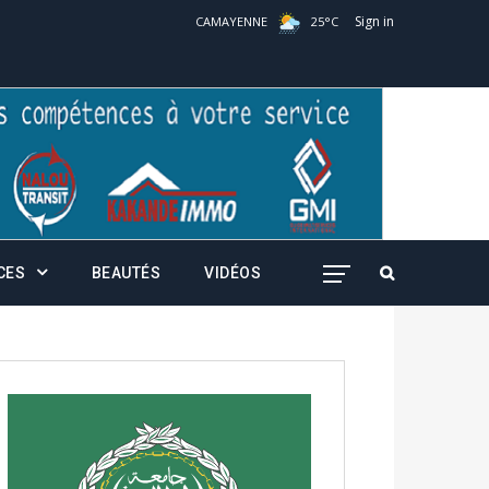
Sign in
CAMAYENNE
25
°
C
CES
BEAUTÉS
VIDÉOS