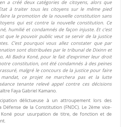
éen a créé deux catégories de citoyens, alors que
Etat à traiter tous les citoyens sur le même pied
t faire la promotion de la nouvelle constitution sans
toyens qui est contre la nouvelle constitution. Ce
é, humilié et condamnés de façon injuste. Et c’est
st que le pouvoir public veut se servir de la justice
entes. C’est pourquoi vous allez constater que par
nation sont distribuées par le tribunal de Dixinn et
, Ali Badra Koné, pour le fait d’exprimer leur droit
e notre constitution, ont été condamnés à des peines
 rassuré, malgré le concours de la justice pour faire
e mandat, ce projet ne marchera pas et la lutte
séance tenante relevé appel contre ces décisions
 Maître Faya Gabriel Kamano.
icipation délictueuse à un attroupement lors des
a Défense de la Constitution (FNDC). Le 2ème vice-
oné pour usurpation de titre, de fonction et de
nt.