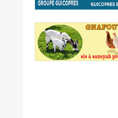
du 16 au 31 mai 2026
Politique
-
Délégués de bureaux de vote : v
avant le 16 mai 2026 à 16h
Politique
-
Proclamation des résultats glob
statistiques des législatives et communales 
Politique
-
Suite de la publication des résul
ce 03 juin à 14h
Politique
-
Suite de la publication des résul
– mardi 02 juin à 17h