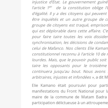
injustice d’Etat. Le gouvernement guin
er
l’article 1
de la constitution oblige l’
d’égalité. Il y a des citoyens qui peuven
être inquiétés et un autre groupe de ci
groupe de citoyens est traqué, emprisonn
qui est déplorable dans cette affaire. C’e
pour faire taire toutes les voix dissid
synchronisation, les décisions de condam
celui de Mafanco. Nos clients Elie Kamano
constitutionnel reconnu à l’article 10 d
lourdes. Mais, que le pouvoir public soit
taire les opposants pour le troisièm
continuera jusqu’au bout. Nous avons 
arbitraires, injustes et infondées »
, a dit
Elie Kamano était poursuivi pour part
manifestations du Front National pour l
maire de la commune de Matam Badra K
participation délictueuse à un attroupeme