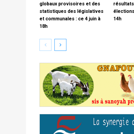
globaux provisoires et des
résultats
statistiques des législatives
élections
et communales : ce 4 juin à
14h
18h