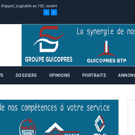
e d’appel, joignable au 105, ouvert
 des campagnes ce jeudi 28 mai à
nce de la fiche de procuration
Commissions Administratives de
WS
DOSSIERS
OPINIONS
PORTRAITS
ANNON
tation de serment et à une
entants aux CACV (centralisation
it des cartes d’électeurs possible