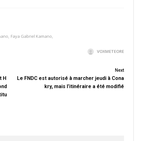
mano
,
Faya Gabriel Kamano
,
VOXMETEORE
Next
t H
Le FNDC est autorisé à marcher jeudi à Cona
ond
kry, mais l’itinéraire a été modifié
itu