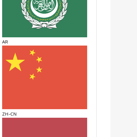
AR
ZH-CN