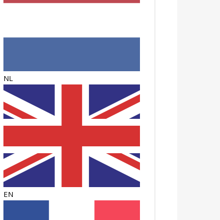
NL
EN