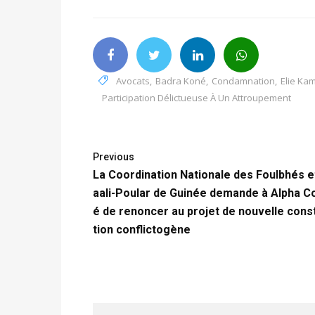
Avocats
,
Badra Koné
,
Condamnation
,
Elie Ka
Participation Délictueuse À Un Attroupement
Previous
La Coordination Nationale des Foulbhés e
aali-Poular de Guinée demande à Alpha C
é de renoncer au projet de nouvelle const
tion conflictogène