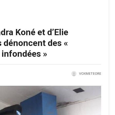
ra Koné et d’Elie
s dénoncent des «
t infondées »
VOXMETEORE