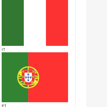
IT
PT