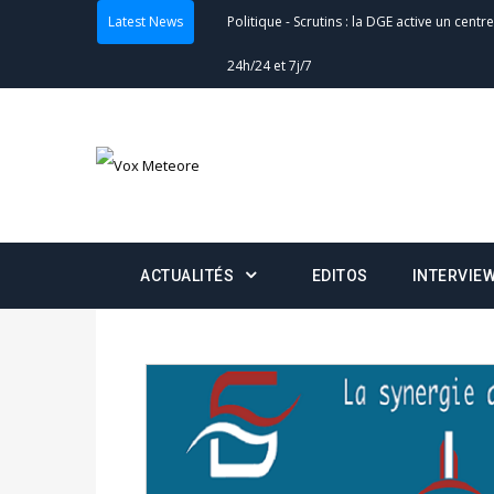
Latest News
Politique
-
Scrutins : la DGE active un centr
24h/24 et 7j/7
Actualités
-
Double scrutin du 31 mai : fin
minuit
Actualités
-
Communiqué relatif à la délivra
Politique
-
Convocation des membres des 
ACTUALITÉS
EDITOS
INTERVIE
Centralisation des Votes (CACV) à une pres
formation
Politique
-
Candidats : désignez vos représ
des votes) avant le 16 mai à 16h
Politique
-
Double scrutin du 31 mai : retra