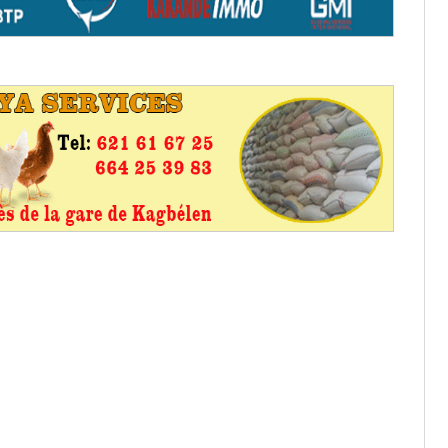
os informations à transmettre
aux provisoires et des
: ce 4 juin à 18h
tats partiels des élections de mai
tats partiels des élections de mai