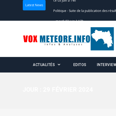
Latest News
Politique
-
Suite de la publication des résul
– mardi 02 juin à 17h
Politique
-
Scrutins : la DGE active un centr
24h/24 et 7j/7
Actualités
-
Double scrutin du 31 mai : fin
minuit
ACTUALITÉS
EDITOS
INTERVIE
Actualités
-
Communiqué relatif à la délivra
Politique
-
Convocation des membres des 
Centralisation des Votes (CACV) à une pres
JOUR :
29 FÉVRIER 2024
formation
Politique
-
Candidats : désignez vos représ