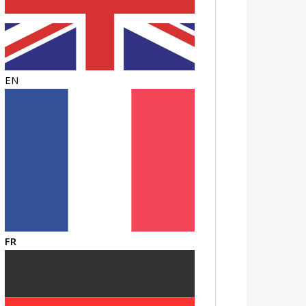
EN
FR