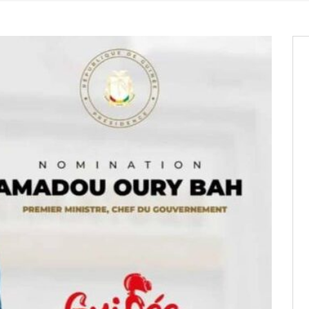
it des cartes d’électeurs possible
os informations à transmettre
aux provisoires et des
: ce 4 juin à 18h
tats partiels des élections de mai