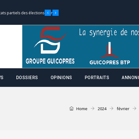
tats partiels des élections de mai
e d’appel, joignable au 105, ouvert
 des campagnes ce jeudi 28 mai à
WS
DOSSIERS
OPINIONS
PORTRAITS
ANNON
nce de la fiche de procuration
Commissions Administratives de
tation de serment et à une
Home
2024
février
entants aux CACV (centralisation