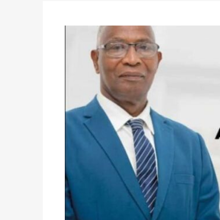
des votes) avant le 16 mai à 16h
Politique
-
Double scrutin du 31 mai : retra
du 16 au 31 mai 2026
Politique
-
Délégués de bureaux de vote : v
avant le 16 mai 2026 à 16h
Politique
-
Proclamation des résultats glob
statistiques des législatives et communales 
Politique
-
Suite de la publication des résul
ce 03 juin à 14h