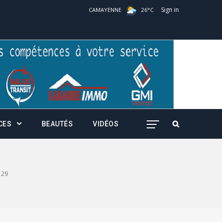
Sign in
CAMAYENNE
26
°
C
CES
BEAUTÉS
VIDÉOS
29