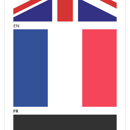
EN
FR