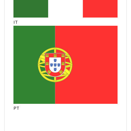
IT
PT