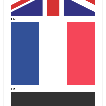
EN
FR