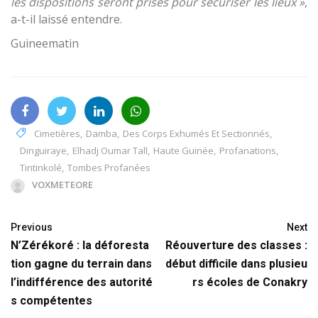
les dispositions seront prises pour sécuriser les lieux »
,
a-t-il laissé entendre.
Guineematin
Cimetières
,
Damba
,
Des Corps Exhumés Et Sectionnés
,
Dinguiraye
,
Elhadj Oumar Tall
,
Haute Guinée
,
Profanations
,
Tintinkolé
,
Tombes Profanées
VOXMETEORE
Previous
Next
N’Zérékoré : la déforesta
Réouverture des classes :
tion gagne du terrain dans
début difficile dans plusieu
l’indifférence des autorité
rs écoles de Conakry
s compétentes