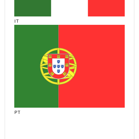
IT
PT