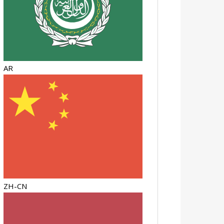
AR
ZH-CN