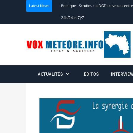
Latest News
Politique
-
Scrutins : la DGE active un centr
24h/24 et 7j/7
Actualités
-
Double scrutin du 31 mai : fin
minuit
Actualités
-
Communiqué relatif à la délivra
Politique
-
Convocation des membres des 
ACTUALITÉS
EDITOS
INTERVIE
Centralisation des Votes (CACV) à une pres
formation
Politique
-
Candidats : désignez vos représ
des votes) avant le 16 mai à 16h
Politique
-
Double scrutin du 31 mai : retra