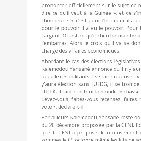
prononcer officiellement sur le sujet de mo
dire ce qu’il veut à la Guinée », et de s’
l’honneur ? Si c’est pour l’honneur il a 
pour le pouvoir il a eu le pouvoir. Pour l’
l’argent. Qu’est-ce qu’il cherche maintena
l’embarras. Alors je crois qu’il va se do
chargé des affaires économiques.
Abordant le cas des élections législative
Kalemodou Yansané annonce qu’il n’y aurai
appelle ces militants à se faire recenser. 
y’aura élection sans l’UFDG, il se trompe
l’UFDG il faut que tout le monde le chasse. 
Levez-vous, faites-vous recensez, faites r
vote », déclare-t-il
Par ailleurs Kalémodou Yansané reste dout
du 28 décembre proposée par la CENI. Po
que la CENI a proposé, le recensement 
sommes le 05 octobre même les kits ne so