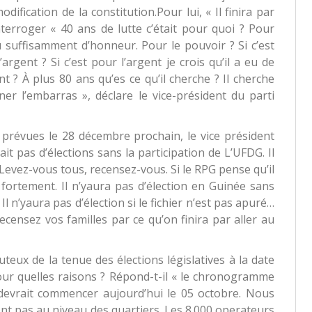
dification de la constitution.Pour lui, « Il finira par
interroger « 40 ans de lutte c’était pour quoi ? Pour
eu suffisamment d’honneur. Pour le pouvoir ? Si c’est
argent ? Si c’est pour l’argent je crois qu’il a eu de
nt ? À plus 80 ans qu’es ce qu’il cherche ? Il cherche
nner l’embarras », déclare le vice-président du parti
s prévues le 28 décembre prochain, le vice président
t pas d’élections sans la participation de L’UFDG. Il
« Levez-vous tous, recensez-vous. Si le RPG pense qu’il
 fortement. Il n’yaura pas d’élection en Guinée sans
Il n’yaura pas d’élection si le fichier n’est pas apuré…
ecensez vos familles par ce qu’on finira par aller au
eux de la tenue des élections législatives à la date
ur quelles raisons ? Répond-t-il « le chronogramme
devrait commencer aujourd’hui le 05 octobre. Nous
nt pas au niveau des quartiers. Les 8.000 operateurs