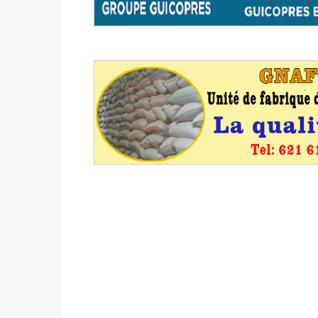
du 16 au 31 mai 2026
Politique
-
Délégués de bureaux de vote : v
avant le 16 mai 2026 à 16h
Politique
-
Proclamation des résultats glob
statistiques des législatives et communales 
Politique
-
Suite de la publication des résul
ce 03 juin à 14h
Politique
-
Suite de la publication des résul
– mardi 02 juin à 17h