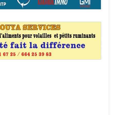
os informations à transmettre
aux provisoires et des
: ce 4 juin à 18h
tats partiels des élections de mai
tats partiels des élections de mai