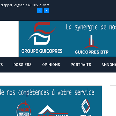
e d’appel, joignable au 105, ouvert
 des campagnes ce jeudi 28 mai à
nce de la fiche de procuration
Commissions Administratives de
WS
DOSSIERS
OPINIONS
PORTRAITS
ANNON
tation de serment et à une
entants aux CACV (centralisation
it des cartes d’électeurs possible