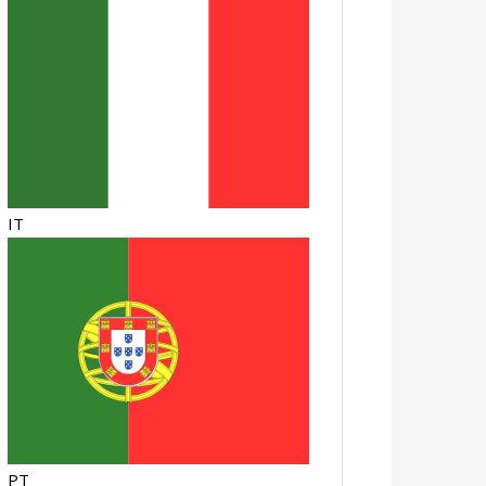
IT
PT