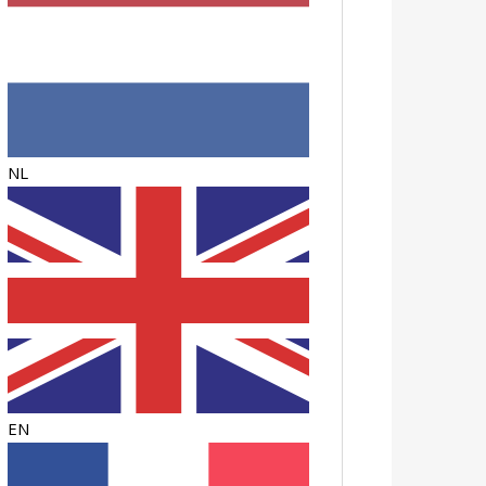
NL
EN