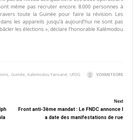
 sont même pas recruter encore. 8.000 personnes à
avers toute la Guinée pour faire la révision. Les
s dans les appareils jusqu’à aujourd’hui ne sont pas
 bâcler les élections », déclare l’honorable Kalémodou
tions
,
Guinée
,
Kalemodou Yansané
,
UFDG
VOXMETEORE
Next
lph
Front anti-3ème mandat : Le FNDC annonce l
pla
a date des manifestations de rue