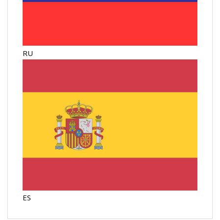
RU
ES