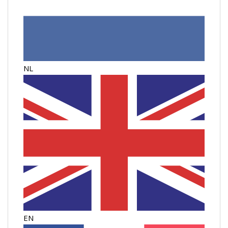
NL
EN