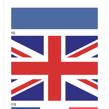
NL
EN