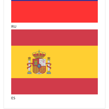
RU
ES