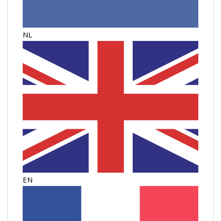
NL
EN