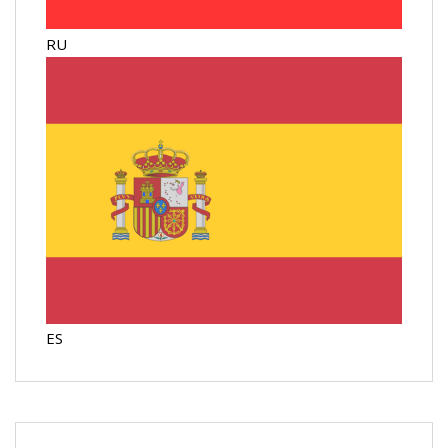
RU
ES