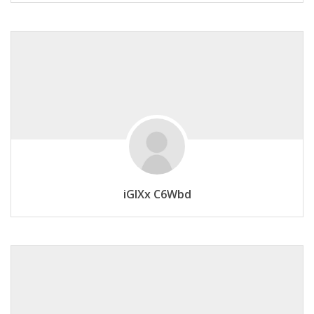
iGlXx C6Wbd