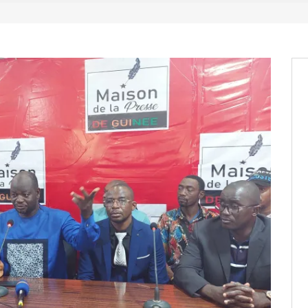
os informations à transmettre
aux provisoires et des
: ce 4 juin à 18h
tats partiels des élections de mai