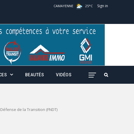
Sign in
CAMAYENNE
25
°
C
CES
BEAUTÉS
VIDÉOS
 Défense de la Transition (FNDT)