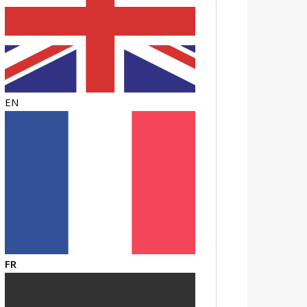
EN
FR