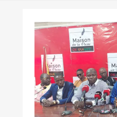
du 16 au 31 mai 2026
Politique
-
Délégués de bureaux de vote : v
avant le 16 mai 2026 à 16h
Politique
-
Proclamation des résultats glob
statistiques des législatives et communales 
Politique
-
Suite de la publication des résul
ce 03 juin à 14h