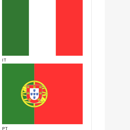
IT
PT