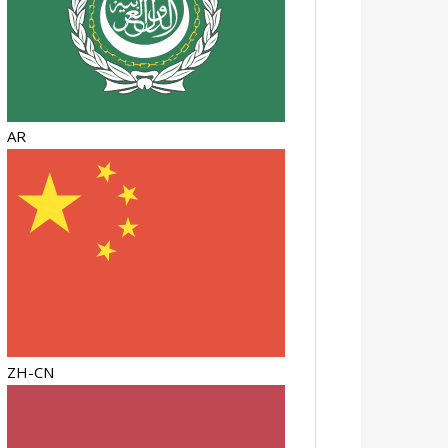
AR
ZH-CN