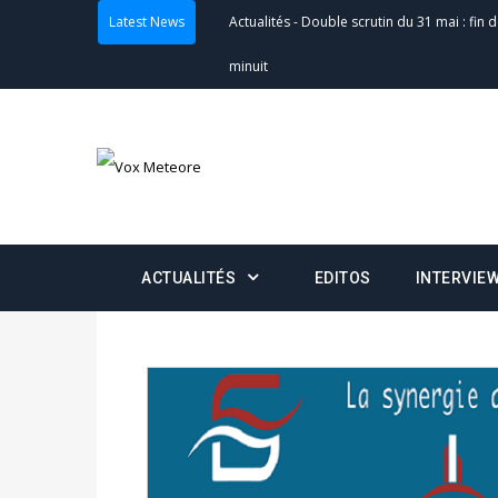
Latest News
Actualités
-
Double scrutin du 31 mai : fin
minuit
Actualités
-
Communiqué relatif à la délivra
Politique
-
Convocation des membres des 
Centralisation des Votes (CACV) à une pres
formation
ACTUALITÉS
EDITOS
INTERVIE
Politique
-
Candidats : désignez vos représ
des votes) avant le 16 mai à 16h
Politique
-
Double scrutin du 31 mai : retra
du 16 au 31 mai 2026
Politique
-
Délégués de bureaux de vote : v