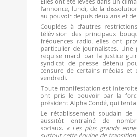
Elles ont été levées dans un clim
l’annonce, lundi, de la dissolut
au pouvoir depuis deux ans et dem
Couplées à d’autres restricti
télévision des principaux bouqu
fréquences radio, elles ont pr
particulier de journalistes. Une
requise mardi par la justice gu
syndicat de presse détenu pou
censure de certains médias et d
vendredi.
Toute manifestation est interdit
ont pris le pouvoir par la fo
président Alpha Condé, qui tenta
Le rétablissement soudain de l
aussitôt entraîné de nomb
sociaux.
« Les plus grands enne
surtout cette équipe de transition