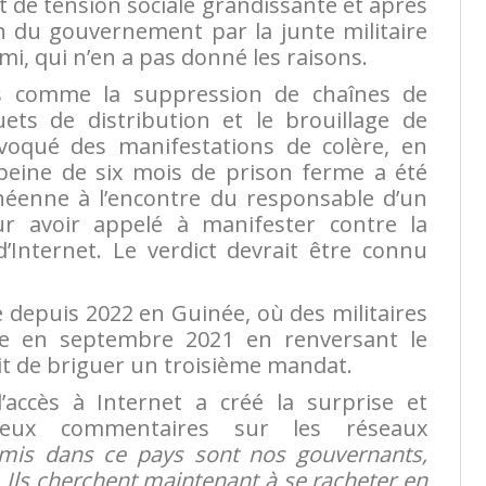
at de tension sociale grandissante et après
ion du gouvernement par la junte militaire
i, qui n’en a pas donné les raisons.
ons comme la suppression de chaînes de
ets de distribution et le brouillage de
ovoqué des manifestations de colère, en
 peine de six mois de prison ferme a été
inéenne à l’encontre du responsable d’un
r avoir appelé à manifester contre la
’Internet. Le verdict devrait être connu
e depuis 2022 en Guinée, où des militaires
rce en septembre 2021 en renversant le
it de briguer un troisième mandat.
’accès à Internet a créé la surprise et
reux commentaires sur les réseaux
mis dans ce pays sont nos gouvernants,
. Ils cherchent maintenant à se racheter en