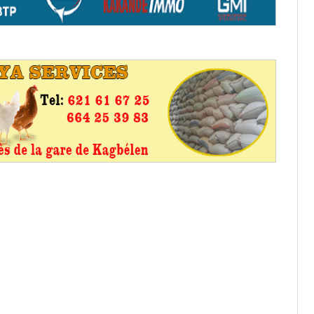
aux provisoires et des
: ce 4 juin à 18h
tats partiels des élections de mai
tats partiels des élections de mai
e d’appel, joignable au 105, ouvert