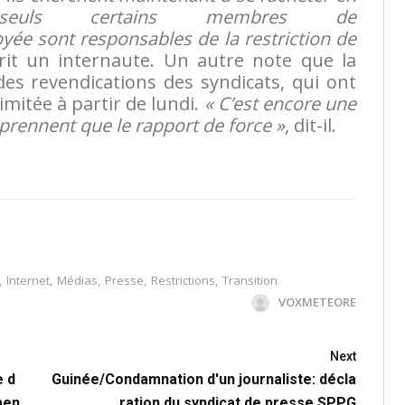
seuls certains membres de
yée sont responsables de la restriction de
crit un internaute. Un autre note que la
 des revendications des syndicats, qui ont
imitée à partir de lundi.
« C’est encore une
rennent que le rapport de force »
, dit-il.
,
Internet
,
Médias
,
Presse
,
Restrictions
,
Transition
VOXMETEORE
Next
e d
Guinée/Condamnation d'un journaliste: décla
men
ration du syndicat de presse SPPG