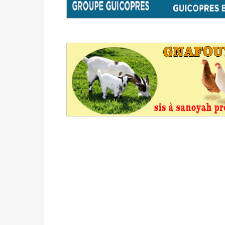
avant le 16 mai 2026 à 16h
Politique
-
Proclamation des résultats glob
statistiques des législatives et communales 
Politique
-
Suite de la publication des résul
ce 03 juin à 14h
Politique
-
Suite de la publication des résul
– mardi 02 juin à 17h
Politique
-
Scrutins : la DGE active un centr
24h/24 et 7j/7