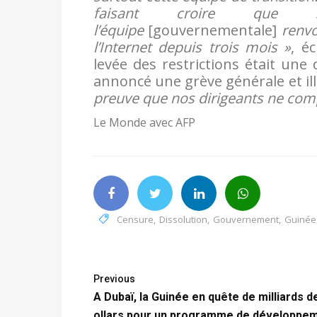
faisant croire que 
l’équipe
[gouvernementale]
renvo
l’Internet depuis trois mois »
, é
levée des restrictions était une
annoncé une grève générale et ill
preuve que nos dirigeants ne comp
Le Monde avec AFP
Censure
,
Dissolution
,
Gouvernement
,
Guinée
Previous
A Dubaï, la Guinée en quête de milliards d
ollars pour un programme de développe