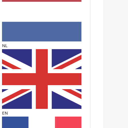
NL
EN