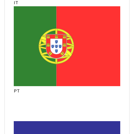
IT
PT