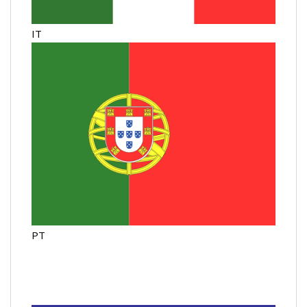
IT
PT