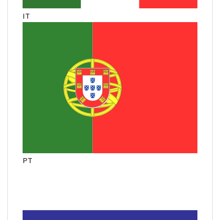
IT
PT