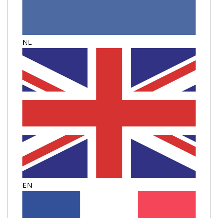
NL
EN