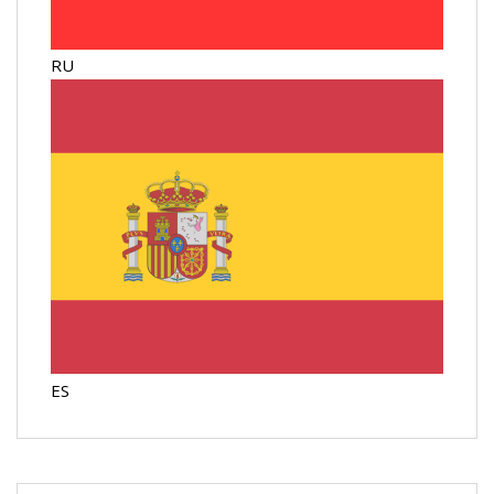
RU
ES