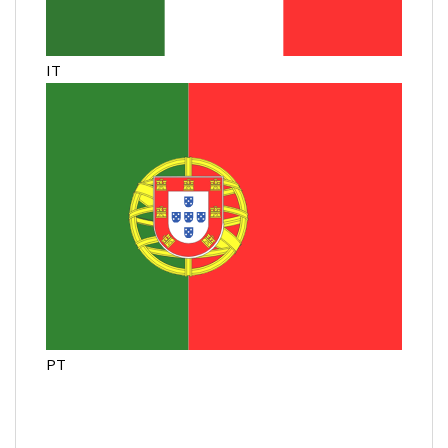
IT
PT