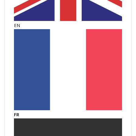
EN
FR