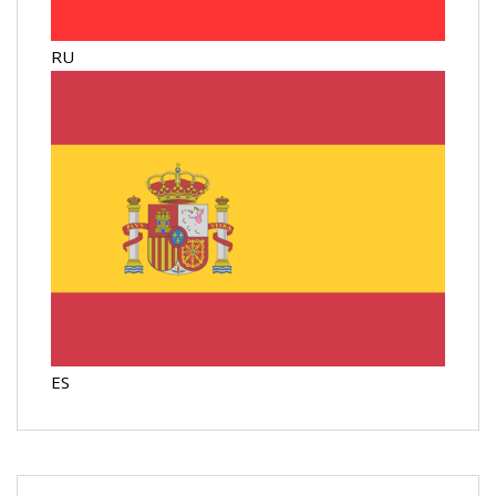
RU
ES