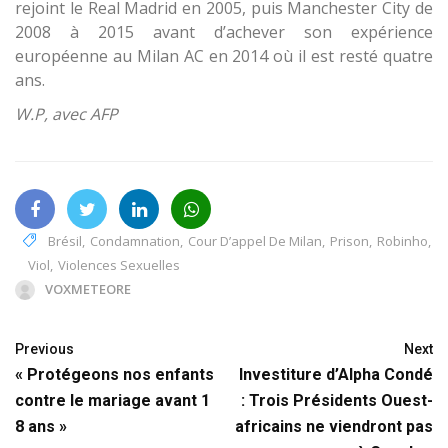
rejoint le Real Madrid en 2005, puis Manchester City de
2008 à 2015 avant d’achever son expérience
européenne au Milan AC en 2014 où il est resté quatre
ans.
W.P, avec AFP
Brésil
,
Condamnation
,
Cour D’appel De Milan
,
Prison
,
Robinho
,
Viol
,
Violences Sexuelles
VOXMETEORE
Previous
Next
« Protégeons nos enfants
Investiture d’Alpha Condé
contre le mariage avant 1
: Trois Présidents Ouest-
8 ans »
africains ne viendront pas