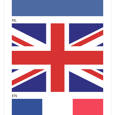
NL
EN