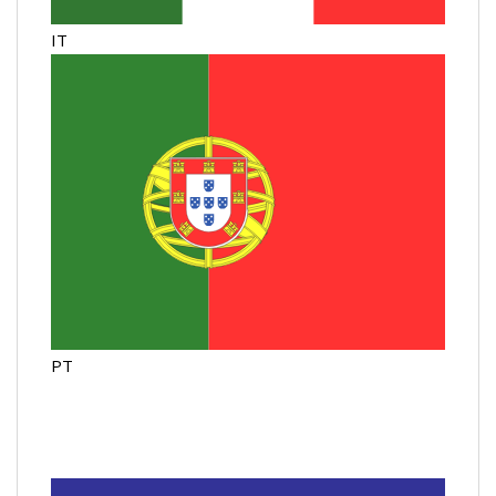
IT
PT