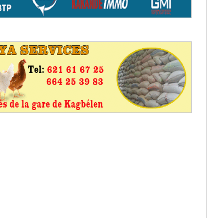
os informations à transmettre
aux provisoires et des
: ce 4 juin à 18h
tats partiels des élections de mai
tats partiels des élections de mai