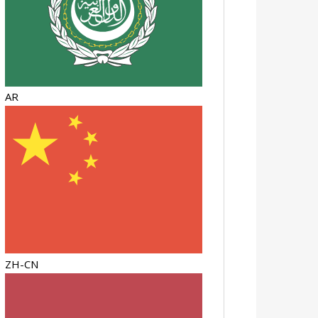
AR
ZH-CN