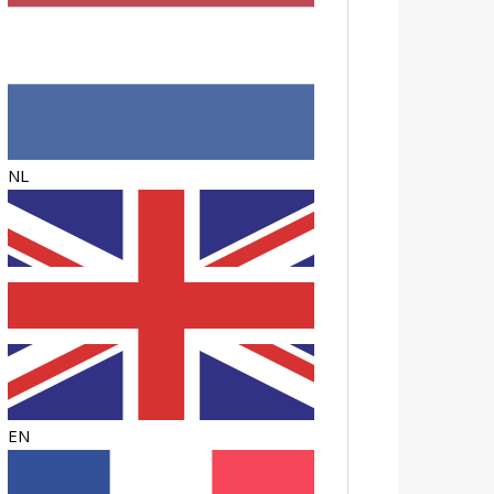
NL
EN