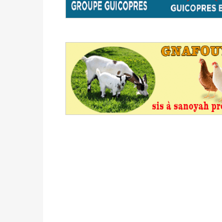
du 16 au 31 mai 2026
Politique
-
Délégués de bureaux de vote : v
avant le 16 mai 2026 à 16h
Politique
-
Proclamation des résultats glob
statistiques des législatives et communales 
Politique
-
Suite de la publication des résul
ce 03 juin à 14h
Politique
-
Suite de la publication des résul
– mardi 02 juin à 17h