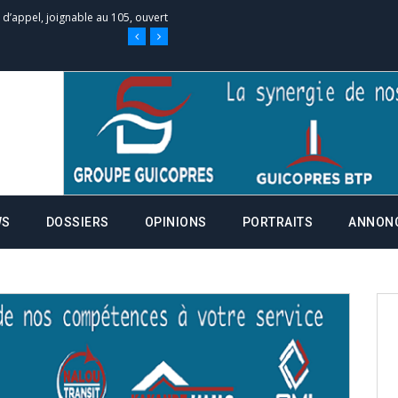
e d’appel, joignable au 105, ouvert
 des campagnes ce jeudi 28 mai à
nce de la fiche de procuration
Commissions Administratives de
WS
DOSSIERS
OPINIONS
PORTRAITS
ANNON
tation de serment et à une
entants aux CACV (centralisation
it des cartes d’électeurs possible