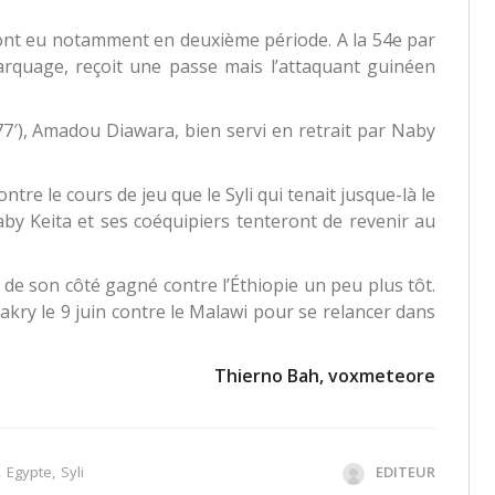
ont eu notamment en deuxième période. A la 54e par
arquage, reçoit une passe mais l’attaquant guinéen
77′), Amadou Diawara, bien servi en retrait par Naby
ntre le cours de jeu que le Syli qui tenait jusque-là le
aby Keita et ses coéquipiers tenteront de revenir au
 de son côté gagné contre l’Éthiopie un peu plus tôt.
akry le 9 juin contre le Malawi pour se relancer dans
Thierno Bah, voxmeteore
,
Egypte
,
Syli
EDITEUR