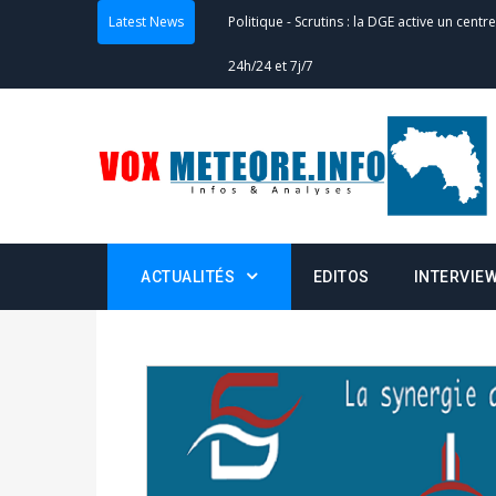
Latest News
Politique
-
Scrutins : la DGE active un centr
24h/24 et 7j/7
Actualités
-
Double scrutin du 31 mai : fin
minuit
Actualités
-
Communiqué relatif à la délivra
Politique
-
Convocation des membres des 
ACTUALITÉS
EDITOS
INTERVIE
Centralisation des Votes (CACV) à une pres
formation
Politique
-
Candidats : désignez vos représ
des votes) avant le 16 mai à 16h
Politique
-
Double scrutin du 31 mai : retra