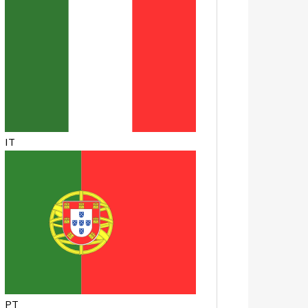
IT
PT