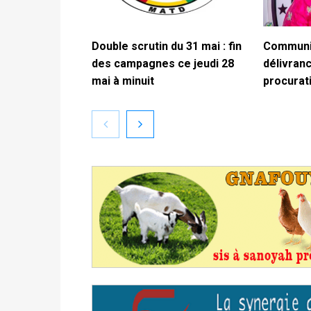
Double scrutin du 31 mai : fin
Communiq
des campagnes ce jeudi 28
délivranc
mai à minuit
procurat