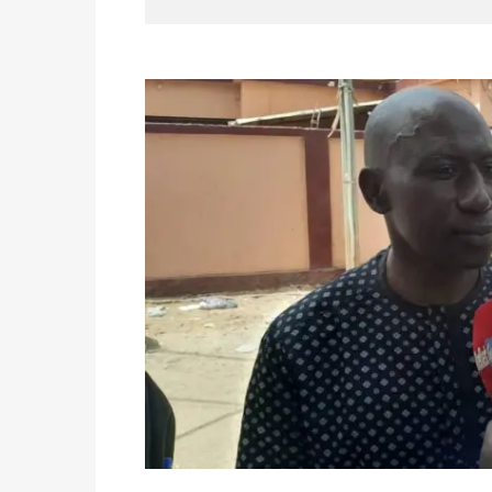
du 16 au 31 mai 2026
Politique
-
Délégués de bureaux de vote : v
avant le 16 mai 2026 à 16h
Politique
-
Proclamation des résultats glob
statistiques des législatives et communales 
Politique
-
Suite de la publication des résul
ce 03 juin à 14h
Politique
-
Suite de la publication des résul
– mardi 02 juin à 17h