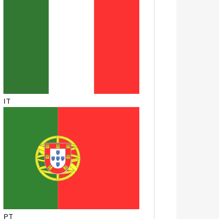
IT
PT