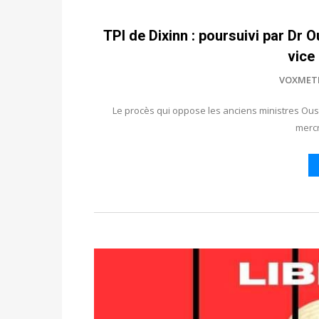
TPI de Dixinn : poursuivi par D
vice
VOXMET
Le procès qui oppose les anciens ministres O
mercr