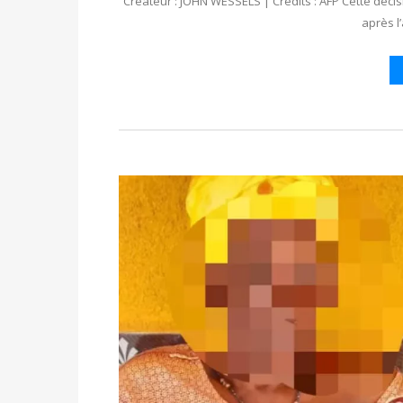
Créateur : JOHN WESSELS | Crédits : AFP Cette décis
après l