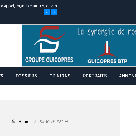
e d’appel, joignable au 105, ouvert
 des campagnes ce jeudi 28 mai à
nce de la fiche de procuration
Commissions Administratives de
tation de serment et à une
WS
DOSSIERS
OPINIONS
PORTRAITS
ANNON
entants aux CACV (centralisation
(Page 4)
Home
Société
it des cartes d’électeurs possible