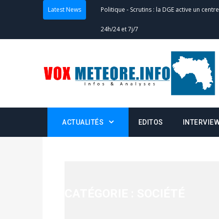
Politique
-
Scrutins : la DGE active un centr
Latest News
24h/24 et 7j/7
Actualités
-
Double scrutin du 31 mai : fin
minuit
Actualités
-
Communiqué relatif à la délivra
Politique
-
Convocation des membres des 
Centralisation des Votes (CACV) à une pres
ACTUALITÉS
EDITOS
INTERVIE
formation
Politique
-
Candidats : désignez vos représ
des votes) avant le 16 mai à 16h
CATÉGORIE :
SOCIÉTÉ
Politique
-
Double scrutin du 31 mai : retra