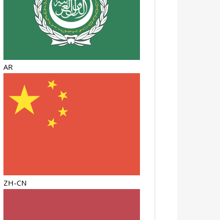
AR
ZH-CN