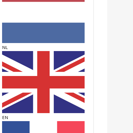
NL
EN