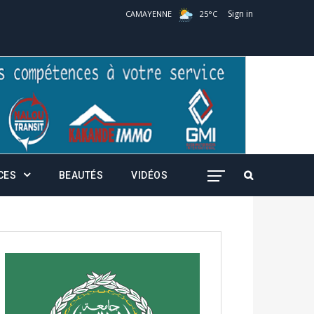
Sign in
CAMAYENNE
25
°
C
CES
BEAUTÉS
VIDÉOS