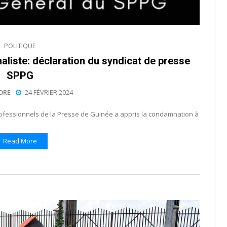
POLITIQUE
liste: déclaration du syndicat de presse
SPPG
ORE
24 FÉVRIER 2024
rofessionnels de la Presse de Guinée a appris la condamnation à
Read More