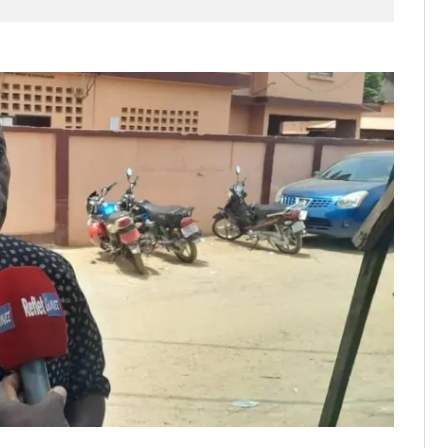
os informations à transmettre
aux provisoires et des
: ce 4 juin à 18h
tats partiels des élections de mai
tats partiels des élections de mai