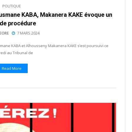
POLITIQUE
r Ousmane KABA, Makanera KAKE évoque un
 de procédure
EORE
7 MARS 2024
usmane KABA et Alhousseny Makanera KAKE s’est poursuivi ce
edi au Tribunal de
Read More