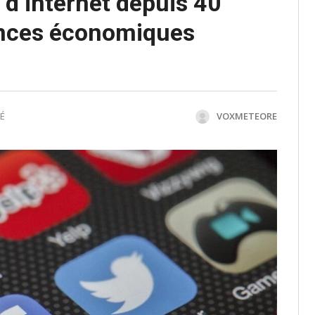
 d’internet depuis 40
ences économiques
É
VOXMETEORE