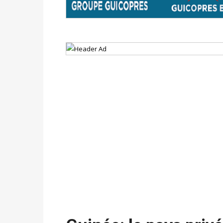
avant le 16 mai 2026 à 16h
Politique
-
Proclamation des résultats glob
statistiques des législatives et communales 
Politique
-
Suite de la publication des résul
ce 03 juin à 14h
Politique
-
Suite de la publication des résul
– mardi 02 juin à 17h
Politique
-
Scrutins : la DGE active un centr
24h/24 et 7j/7