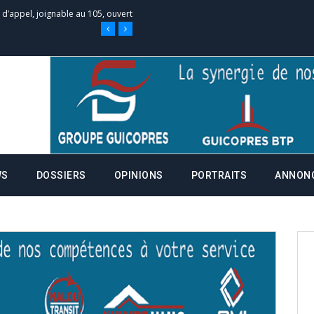
 des campagnes ce jeudi 28 mai à
nce de la fiche de procuration
Commissions Administratives de
tation de serment et à une
WS
DOSSIERS
OPINIONS
PORTRAITS
ANNON
entants aux CACV (centralisation
it des cartes d’électeurs possible
os informations à transmettre