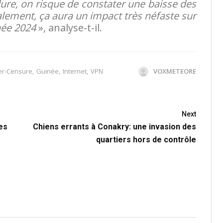
dure, on risque de constater une baisse des
galement, ça aura un impact très néfaste sur
née 2024
», analyse-t-il.
er-Censure
,
Guinée
,
Internet
,
VPN
VOXMETEORE
Next
es
Chiens errants à Conakry: une invasion des
quartiers hors de contrôle