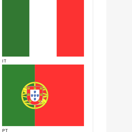
IT
PT