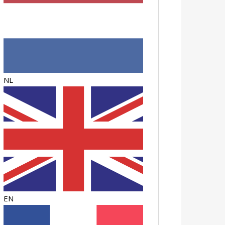
NL
EN