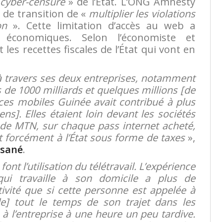
cyber-censure
» de l’État. L’ONG Amnesty
s de transition de «
multiplier les violations
on
». Cette limitation d’accès au web a
économiques. Selon l’économiste et
 les recettes fiscales de l’État qui vont en
à travers ses deux entreprises, notamment
 de 1000 milliards et quelques millions [de
ces mobiles Guinée avait contribué à plus
ns]. Elles étaient loin devant les sociétés
 de MTN, sur chaque pass internet acheté,
forcément à l’État sous forme de taxes
»,
nsané
.
ont l’utilisation du télétravail. L’expérience
ui travaille à son domicile a plus de
ctivité que si cette personne est appelée à
e] tout le temps de son trajet dans les
 à l’entreprise à une heure un peu tardive.