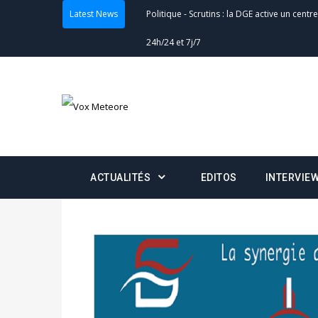
Latest News
Actualités
-
Double scrutin du 31 mai : fin
minuit
Actualités
-
Communiqué relatif à la délivra
Politique
-
Convocation des membres des 
Centralisation des Votes (CACV) à une pres
formation
ACTUALITÉS
EDITOS
INTERVIE
Politique
-
Candidats : désignez vos représ
des votes) avant le 16 mai à 16h
Politique
-
Double scrutin du 31 mai : retra
du 16 au 31 mai 2026
Politique
-
Délégués de bureaux de vote : v