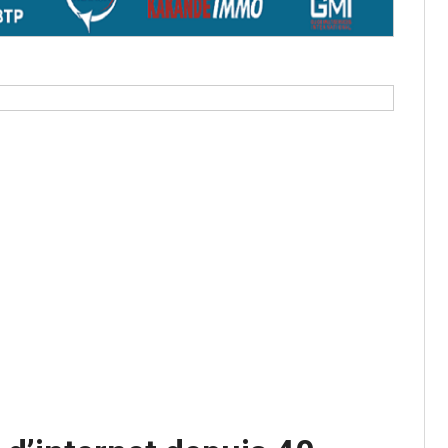
aux provisoires et des
: ce 4 juin à 18h
tats partiels des élections de mai
tats partiels des élections de mai
e d’appel, joignable au 105, ouvert