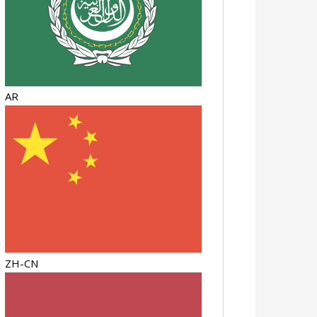
AR
ZH-CN