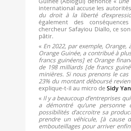
Guinée (Ablogui) dénonce «
une 
international accuse les autorité
du droit à la liberté d’expressi
également des conséquences 
chercheur Safayiou Diallo, ce sont
pâtir.
«
En 2022, par exemple, Orange, 
Orange Guinée, a contribué à plus
francs guinéens] et Orange finan
de 198 milliards [de francs guinée
minières. Si nous prenons le cas
23% du montant déboursé revient 
explique-t-il au micro de
Sidy Ya
«
Il y a beaucoup d’entreprises qui f
a démontré qu’une personne q
possibilités d’accroitre sa produ
prendre un véhicule, [à cause d
embouteillages pour arriver enfin