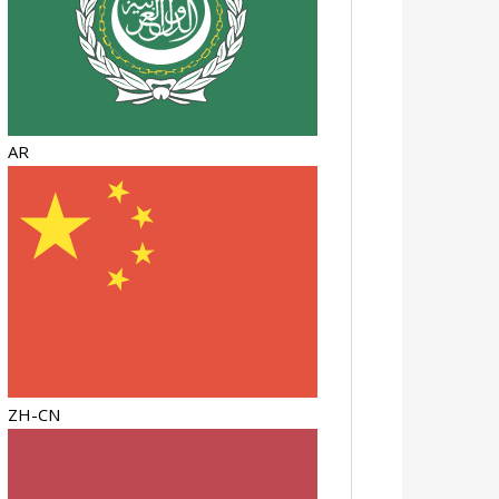
AR
ZH-CN