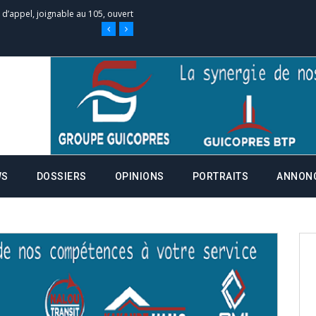
e d’appel, joignable au 105, ouvert
 des campagnes ce jeudi 28 mai à
nce de la fiche de procuration
Commissions Administratives de
WS
DOSSIERS
OPINIONS
PORTRAITS
ANNON
tation de serment et à une
entants aux CACV (centralisation
it des cartes d’électeurs possible