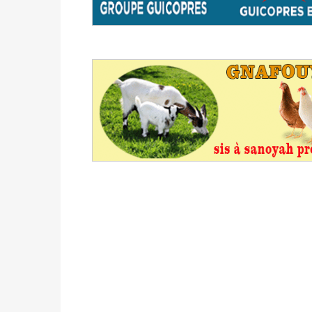
du 16 au 31 mai 2026
Politique
-
Délégués de bureaux de vote : v
avant le 16 mai 2026 à 16h
Politique
-
Proclamation des résultats glob
statistiques des législatives et communales 
Politique
-
Suite de la publication des résul
ce 03 juin à 14h
Politique
-
Suite de la publication des résul
– mardi 02 juin à 17h