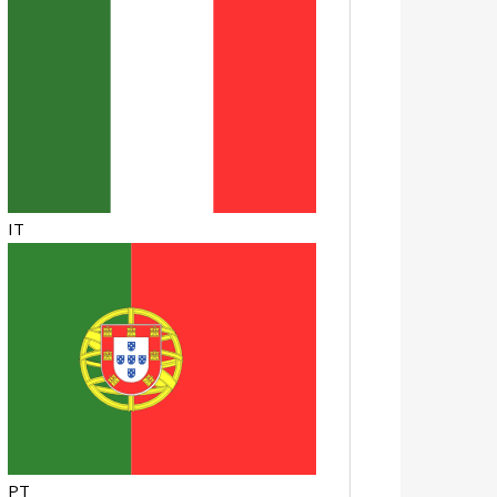
IT
PT