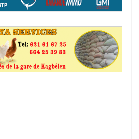
os informations à transmettre
aux provisoires et des
: ce 4 juin à 18h
tats partiels des élections de mai
tats partiels des élections de mai