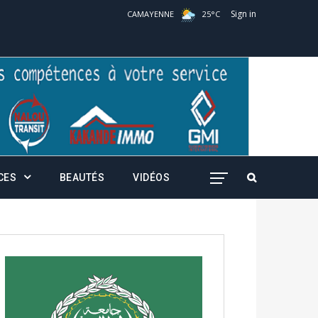
Sign in
CAMAYENNE
25
°
C
CES
BEAUTÉS
VIDÉOS