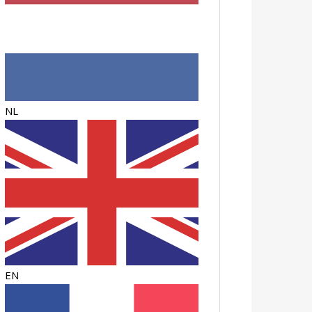
NL
EN