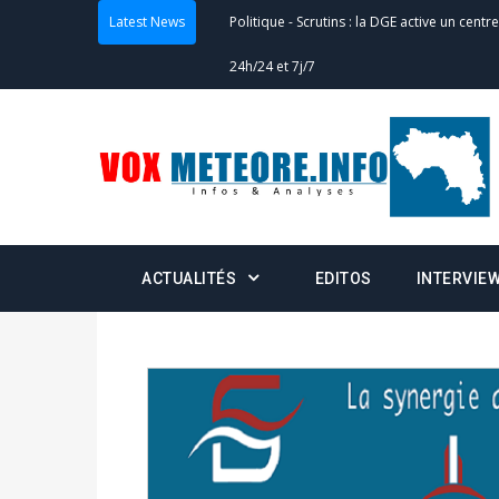
Latest News
Politique
-
Scrutins : la DGE active un centr
24h/24 et 7j/7
Actualités
-
Double scrutin du 31 mai : fin
minuit
Actualités
-
Communiqué relatif à la délivra
Politique
-
Convocation des membres des 
ACTUALITÉS
EDITOS
INTERVIE
Centralisation des Votes (CACV) à une pres
formation
Politique
-
Candidats : désignez vos représ
des votes) avant le 16 mai à 16h
Politique
-
Double scrutin du 31 mai : retra