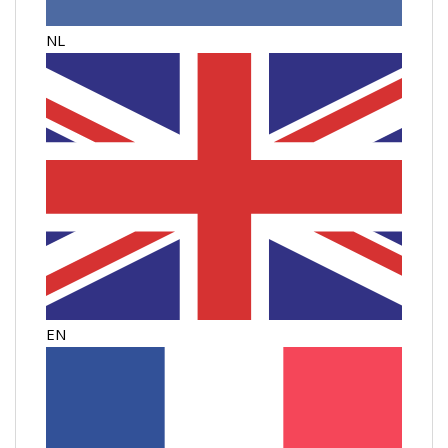
NL
EN