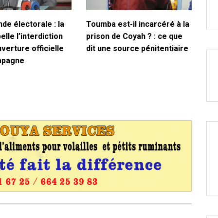
de électorale : la
Toumba est-il incarcéré à la
lle l’interdiction
prison de Coyah ? : ce que
uverture officielle
dit une source pénitentiaire
mpagne