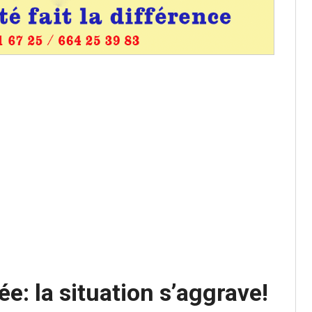
aux provisoires et des
: ce 4 juin à 18h
tats partiels des élections de mai
tats partiels des élections de mai
e d’appel, joignable au 105, ouvert
e: la situation s’aggrave!