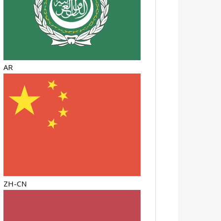
AR
ZH-CN