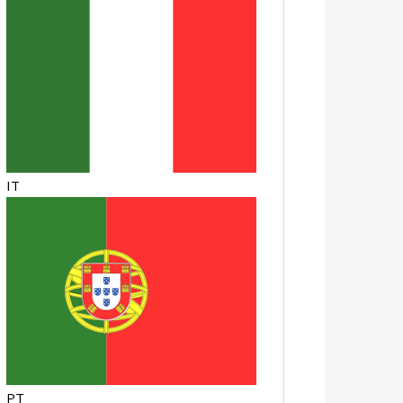
IT
PT