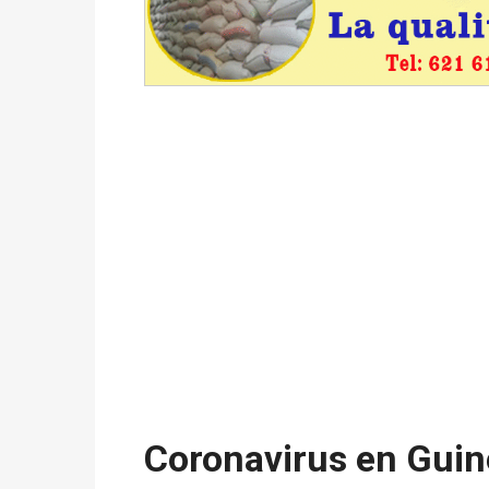
avant le 16 mai 2026 à 16h
Politique
-
Proclamation des résultats glob
statistiques des législatives et communales 
Politique
-
Suite de la publication des résul
ce 03 juin à 14h
Politique
-
Suite de la publication des résul
– mardi 02 juin à 17h
Politique
-
Scrutins : la DGE active un centr
24h/24 et 7j/7
Coronavirus en Guiné