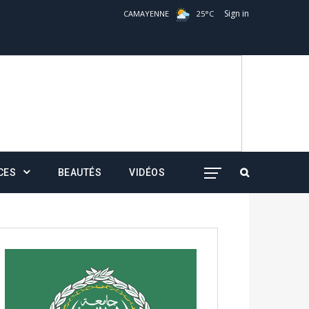
Sign in
CAMAYENNE
25
°
C
CES
BEAUTÉS
VIDÉOS