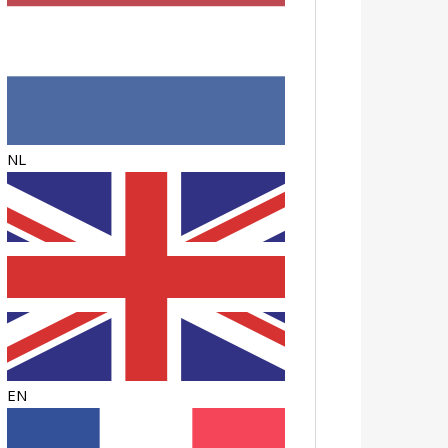
NL
EN