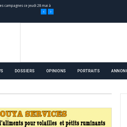
 des campagnes ce jeudi 28 mai à
nce de la fiche de procuration
Commissions Administratives de
tation de serment et à une
WS
DOSSIERS
OPINIONS
PORTRAITS
ANNON
entants aux CACV (centralisation
it des cartes d’électeurs possible
os informations à transmettre