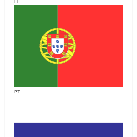
IT
PT