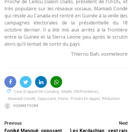
Proche de Cellou Dalein Diallo, président de l’UFDG, et
très populaire sur les réseaux sociaux, Mamadi Condé
qui réside au Canada est rentré en Guinée à la veille des
campagnes électorales de la présidentielle du 18
octobre dernier. Il a été mis aux arrêts à la frontière
entre la Guinée et la Sierra Leone peu après le scrutin
alors qu’il tentait de sortir du pays.
Thierno Bah, voxmeteore
Cour D'appel De Conakry
,
Madic 100 Frontières
,
Mamadi Condé
,
Opposant
,
Peine
,
Procès En Appel
,
Réduction
VOXMETEORE
Previous
Next
Foniké Manguè, opposant
Les Kardashian : sept rais