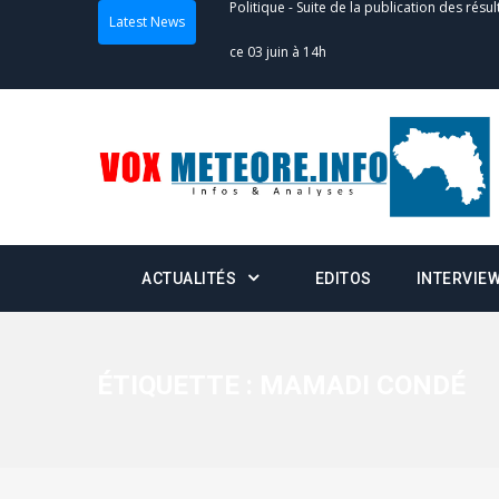
Latest News
Politique
-
Suite de la publication des résul
– mardi 02 juin à 17h
Politique
-
Scrutins : la DGE active un centr
24h/24 et 7j/7
Actualités
-
Double scrutin du 31 mai : fin
minuit
ACTUALITÉS
EDITOS
INTERVIE
Actualités
-
Communiqué relatif à la délivra
Politique
-
Convocation des membres des 
Centralisation des Votes (CACV) à une pres
ÉTIQUETTE :
MAMADI CONDÉ
formation
Politique
-
Candidats : désignez vos représ