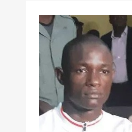
des votes) avant le 16 mai à 16h
Politique
-
Double scrutin du 31 mai : retra
du 16 au 31 mai 2026
Politique
-
Délégués de bureaux de vote : v
avant le 16 mai 2026 à 16h
Politique
-
Proclamation des résultats glob
statistiques des législatives et communales 
Politique
-
Suite de la publication des résul
ce 03 juin à 14h