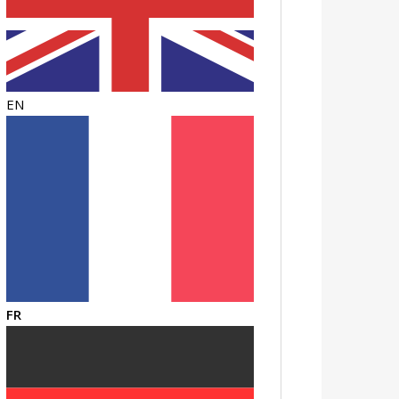
EN
FR