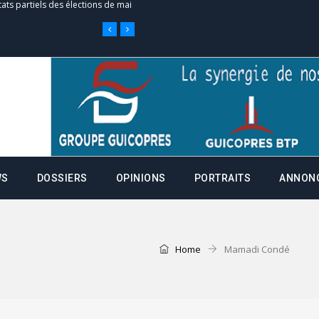
tats partiels des élections de mai
e d’appel, joignable au 105, ouvert
 des campagnes ce jeudi 28 mai à
WS
DOSSIERS
OPINIONS
PORTRAITS
ANNON
nce de la fiche de procuration
Commissions Administratives de
tation de serment et à une
Home
Mamadi Condé
entants aux CACV (centralisation