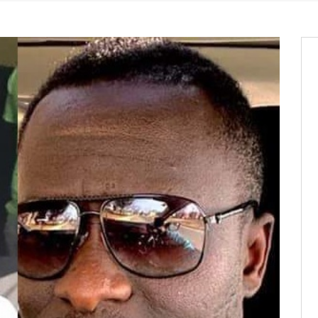
it des cartes d’électeurs possible
os informations à transmettre
aux provisoires et des
: ce 4 juin à 18h
tats partiels des élections de mai