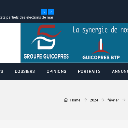
tats partiels des élections de mai
e d’appel, joignable au 105, ouvert
 des campagnes ce jeudi 28 mai à
WS
DOSSIERS
OPINIONS
PORTRAITS
ANNON
nce de la fiche de procuration
Commissions Administratives de
tation de serment et à une
Home
2024
février
entants aux CACV (centralisation