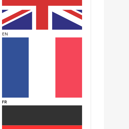
EN
FR