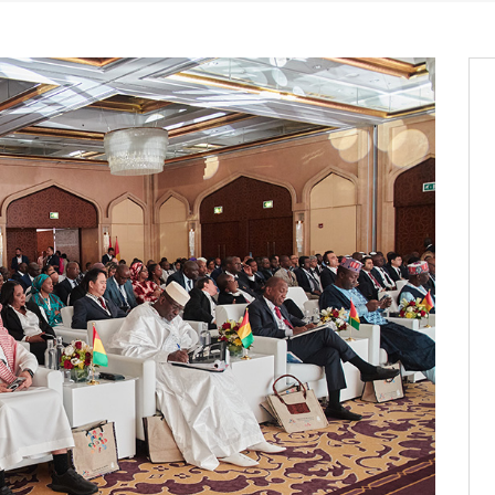
it des cartes d’électeurs possible
os informations à transmettre
aux provisoires et des
: ce 4 juin à 18h
tats partiels des élections de mai