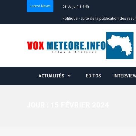
Latest News
Politique
-
Suite de la publication des résul
– mardi 02 juin à 17h
Politique
-
Scrutins : la DGE active un centr
24h/24 et 7j/7
Actualités
-
Double scrutin du 31 mai : fin
minuit
ACTUALITÉS
EDITOS
INTERVIE
Actualités
-
Communiqué relatif à la délivra
Politique
-
Convocation des membres des 
Centralisation des Votes (CACV) à une pres
JOUR :
15 FÉVRIER 2024
formation
Politique
-
Candidats : désignez vos représ