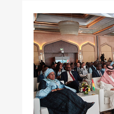
des votes) avant le 16 mai à 16h
Politique
-
Double scrutin du 31 mai : retra
du 16 au 31 mai 2026
Politique
-
Délégués de bureaux de vote : v
avant le 16 mai 2026 à 16h
Politique
-
Proclamation des résultats glob
statistiques des législatives et communales 
Politique
-
Suite de la publication des résul
ce 03 juin à 14h