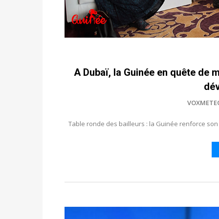
A Dubaï, la Guinée en quête de 
dé
VOXMETE
Table ronde des bailleurs : la Guinée renforce son