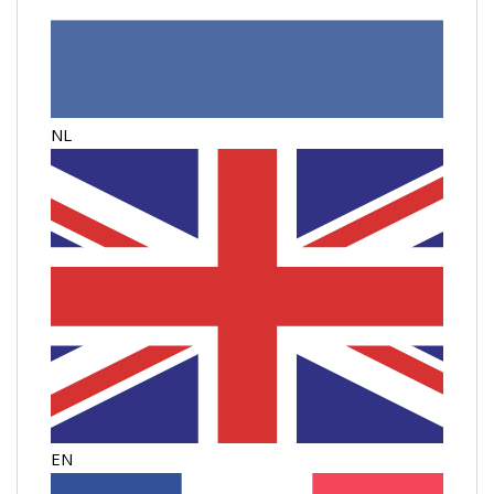
NL
EN