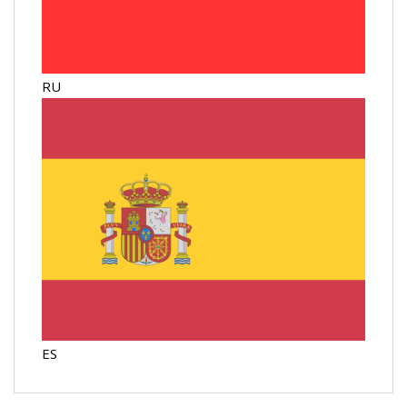
RU
ES