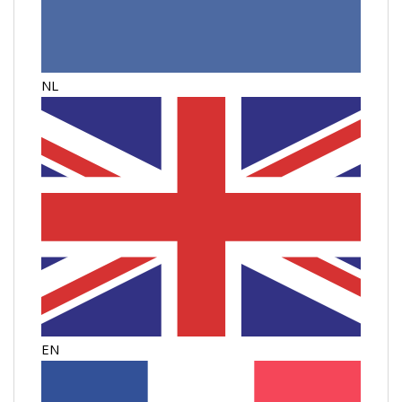
NL
EN