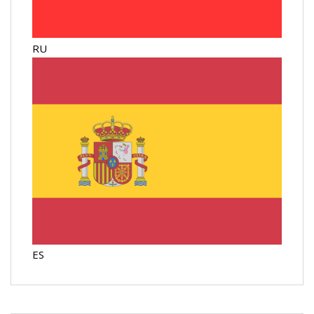
RU
ES