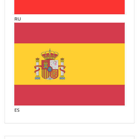
RU
ES