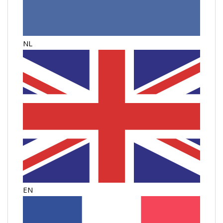
NL
EN