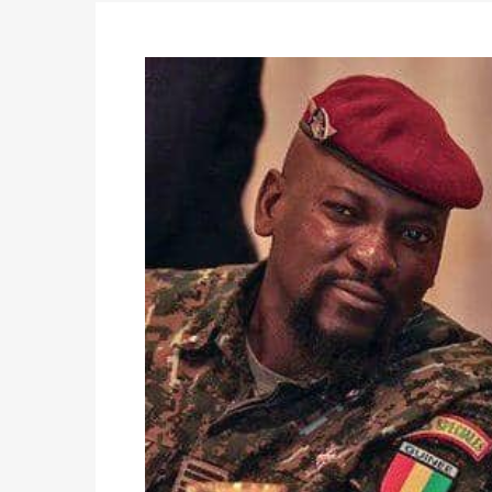
des votes) avant le 16 mai à 16h
Politique
-
Double scrutin du 31 mai : retra
du 16 au 31 mai 2026
Politique
-
Délégués de bureaux de vote : v
avant le 16 mai 2026 à 16h
Politique
-
Proclamation des résultats glob
statistiques des législatives et communales 
Politique
-
Suite de la publication des résul
ce 03 juin à 14h