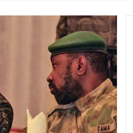
it des cartes d’électeurs possible
os informations à transmettre
aux provisoires et des
: ce 4 juin à 18h
tats partiels des élections de mai