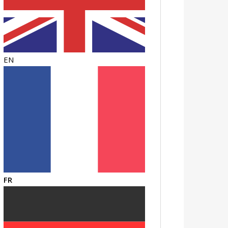
EN
FR