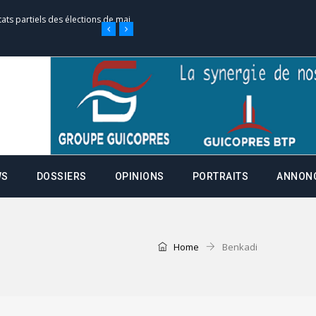
tats partiels des élections de mai
e d’appel, joignable au 105, ouvert
 des campagnes ce jeudi 28 mai à
WS
DOSSIERS
OPINIONS
PORTRAITS
ANNON
nce de la fiche de procuration
Commissions Administratives de
tation de serment et à une
Home
Benkadi
entants aux CACV (centralisation