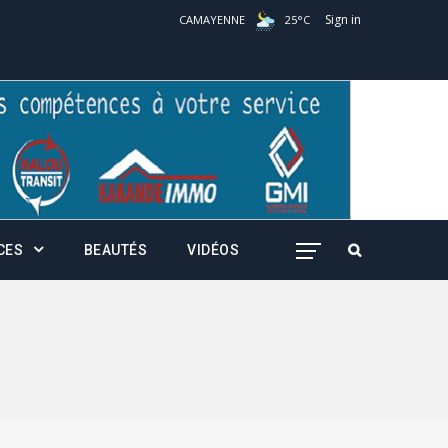
Sign in
CAMAYENNE
25
°
C
CES
BEAUTÉS
VIDÉOS