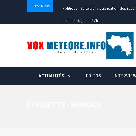
Latest News
Politique
-
Suite de la publication des résul
– mardi 02 juin à 17h
Politique
-
Scrutins : la DGE active un centr
24h/24 et 7j/7
Actualités
-
Double scrutin du 31 mai : fin
minuit
ACTUALITÉS
EDITOS
INTERVIE
Actualités
-
Communiqué relatif à la délivra
Politique
-
Convocation des membres des 
Centralisation des Votes (CACV) à une pres
ÉTIQUETTE :
BENKADI
formation
Politique
-
Candidats : désignez vos représ